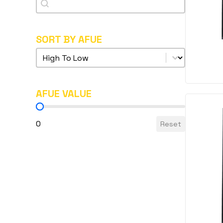
Search
SORT BY AFUE
Sort by AFUE
Sort by AFUE
AFUE VALUE
AFUE Value
0
Reset