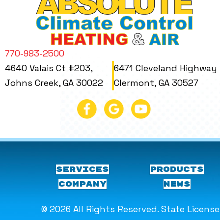
770-983-2500
4640 Valais Ct #203,
6471 Cleveland Highway
Johns Creek, GA 30022
Clermont, GA 30527
SERVICES
PRODUCTS
COMPANY
NEWS
© 2026 All Rights Reserved. State Licens