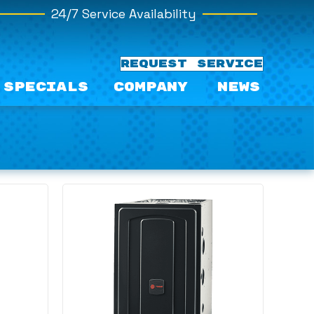
24/7 Service Availability
REQUEST SERVICE
Specials
Company
News