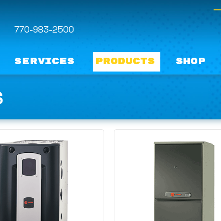
770-983-2500
Services
Products
Shop
S