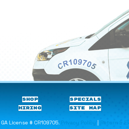
SHOP
SPECIALS
HIRING
SITE MAP
e GA License # CR109705.
Privacy Policy
|
Return & E