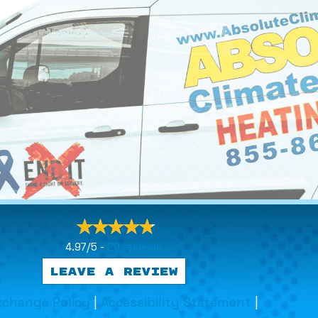
4.97/5 -
29 reviews
LEAVE A REVIEW
xchange Policy
|
Accessibility Statement
|